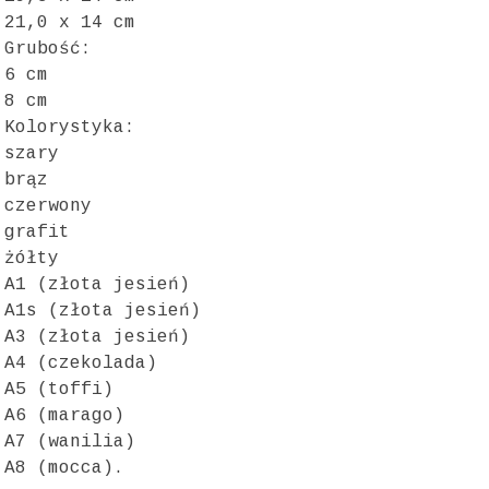
21,0 x 14 cm
Grubość:
6 cm
8 cm
Kolorystyka:
szary
brąz
czerwony
grafit
żółty
A1 (złota jesień)
A1s (złota jesień)
A3 (złota jesień)
A4 (czekolada)
A5 (toffi)
A6 (marago)
A7 (wanilia)
A8 (mocca).