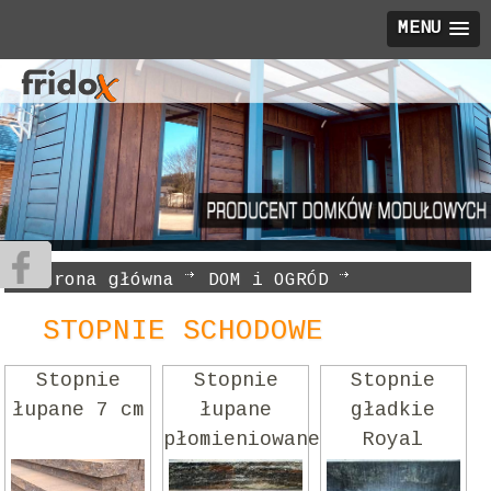
MENU
Strona główna
DOM i OGRÓD
STOPNIE SCHODOWE
STOPNIE SCHODOWE
Stopnie
Stopnie
Stopnie
łupane 7 cm
łupane
gładkie
płomieniowane
Royal
15