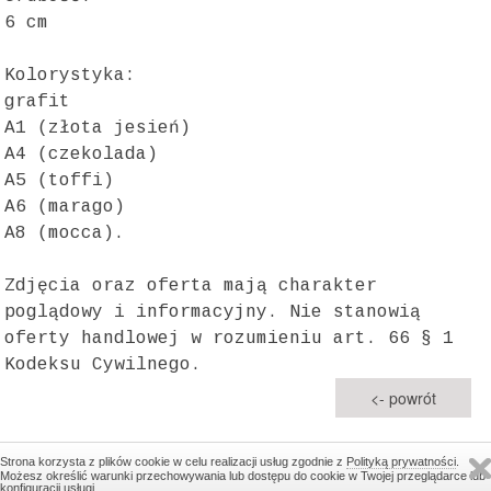
6 cm
Kolorystyka:
grafit
A1 (złota jesień)
A4 (czekolada)
A5 (toffi)
A6 (marago)
A8 (mocca).
Zdjęcia oraz oferta mają charakter
poglądowy i informacyjny. Nie stanowią
oferty handlowej w rozumieniu art. 66 § 1
Kodeksu Cywilnego.
<- powrót
liczba odwiedzin: 2824916 online: 1
Strona korzysta z plików cookie w celu realizacji usług zgodnie z
Polityką prywatności
.
Możesz określić warunki przechowywania lub dostępu do cookie w Twojej przeglądarce lub
© 2017 MBEST
konfiguracji usługi.